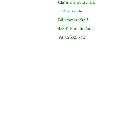
Christiane Gottschalk
1. Vorsitzende
Billerbecker Str. 5
48301 Nottuln-Darup
Tel. 02502/ 7127