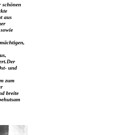
r schönen
ckte
t aus
ger
 sowie
 mächtigen,
us,
ert.Der
Ost- und
aum zum
er
d breite
 behutsam