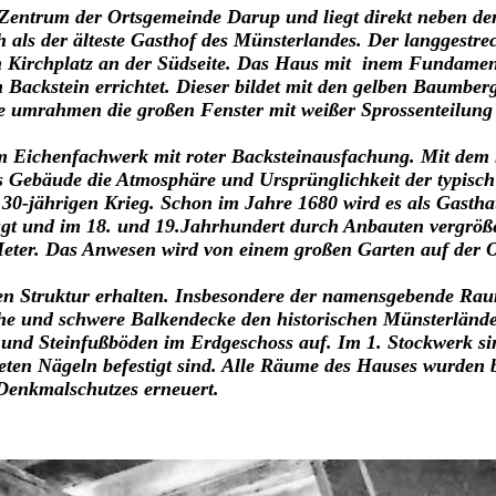
m Zentrum der Ortsgemeinde Darup und liegt direkt neben de
 als der älteste Gasthof des Münsterlandes. Der langgestre
en Kirchplatz an der Südseite. Das Haus mit inem Fundamen
Backstein errichtet. Dieser bildet mit den gelben Baumber
re umrahmen die großen Fenster mit weißer Sprossenteilung
m Eichenfachwerk mit roter Backsteinausfachung. Mit dem
s Gebäude die Atmosphäre und Ursprünglichkeit der typisch
30-jährigen Krieg. Schon im Jahre 1680 wird es als Gastha
eugt und im 18. und 19.Jahrhundert durch Anbauten vergröß
Meter. Das Anwesen wird von einem großen Garten auf der 
chen Struktur erhalten. Insbesondere der namensgebende R
 hohe und schwere Balkendecke den historischen Münsterländ
nd Steinfußböden im Erdgeschoss auf. Im 1. Stockwerk sin
eten Nägeln befestigt sind. Alle Räume des Hauses wurden
 Denkmalschutzes erneuert.