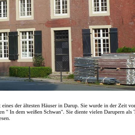
t eines der ältesten Häuser in Darup. Sie wurde in der Zeit vo
n " In dem weißen Schwan". Sie diente vielen Darupern als 
esen.