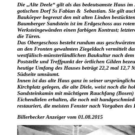
Die „Alte Deele“ gilt als das bedeutsamste Haus i
gotischen Dorf Ss Fabian & Sebastian. Sie gilt auch
Baukörper begrenzt den mit alten Linden bestückt
Baumberger Sandstein ist im Erdgeschoss aus rotem 
Werksteingewänden einen farbigen Kontrast; letzte
die Türen.
Das Obergeschoss besteht rundum aus geschwärzte
an den Fronten gewalmten Ziegeldach vermittelt da
westfälisch-münsterländlichen Baukultur nach dem 
Poststelle und Treffpunkt der örtlichen Gilden bez
heutige Umfang des Hauses beträgt 22,2 mal 12,7 
Südseite umsäumt.
Innen ist das alte Haus ganz in seiner ursprüngli
Kirchplatz gelegen, die alte Diele, weist noch die
Sandsteinkamin mit mächtigem Rauchfang (Bosen) u
Eichendielen erhalten, die noch mit handgeschmied
restauriert, die meisten Fenster nach Vorgaben des
Billerbecker Anzeiger vom 01.08.2015