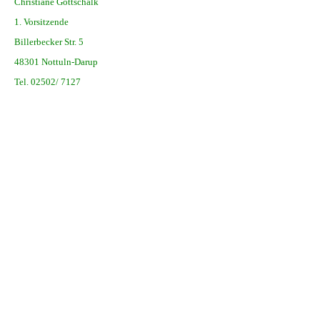
Christiane Gottschalk
1. Vorsitzende
Billerbecker Str. 5
48301 Nottuln-Darup
Tel. 02502/ 7127