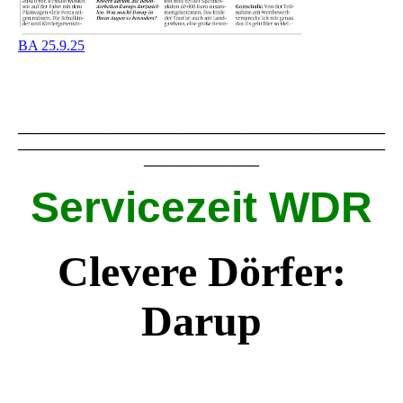
BA 25.9.25
___________________________________________________
___________________________________________________
________________
Servicezeit WDR
Clevere Dörfer:
Darup