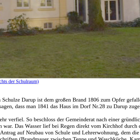
chts der Schulraum)
 Schulze Darup ist dem großen Brand 1806 zum Opfer gefal
n sagen, dass man 1841 das Haus im Dorf Nr.28 zu Darup zugek
r verfiel. So beschloss der Gemeinderat nach einer gründli
n war. Das Wasser lief bei Regen direkt vom Kirchhof durch d
en Antrag auf Neubau von Schule und Lehrerwohnung, dem die
rschriften (Brandmauer zwischen Tenne und Waschküche, Ka