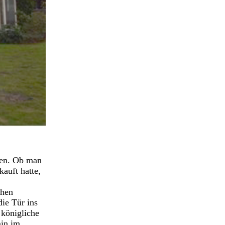
len. Ob man
auft hatte,
chen
ie Tür ins
 königliche
min im