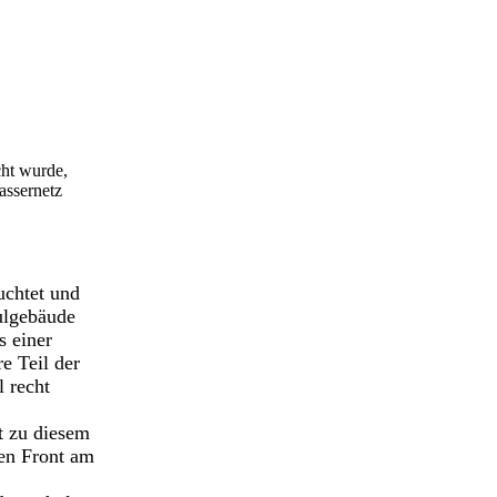
cht wurde,
assernetz
uchtet und
ulgebäude
s einer
e Teil der
 recht
t zu diesem
zen Front am