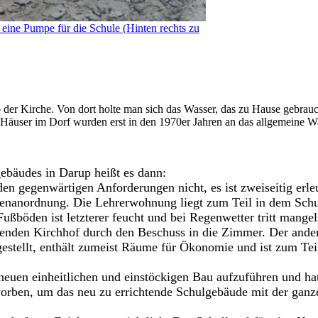
 eine Pumpe für die Schule (Hinten rechts zu
der Kirche. Von dort holte man sich das Wasser, das zu Hause gebrau
n Häuser im Dorf wurden erst in den 1970er Jahren an das allgemeine W
ebäudes in Darup heißt es dann:
en gegenwärtigen Anforderungen nicht, es ist zweiseitig erle
kenanordnung. Die Lehrerwohnung liegt zum Teil in dem Sch
ußböden ist letzterer feucht und bei Regenwetter tritt mangel
nden Kirchhof durch den Beschuss in die Zimmer. Der ander
stellt, enthält zumeist Räume für Ökonomie und ist zum Teil
neuen einheitlichen und einstöckigen Bau aufzuführen und ha
worben, um das neu zu errichtende Schulgebäude mit der gan