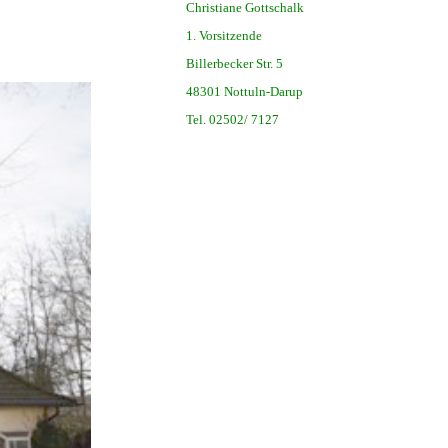
Christiane Gottschalk
1. Vorsitzende
Billerbecker Str. 5
48301 Nottuln-Darup
Tel. 02502/ 7127