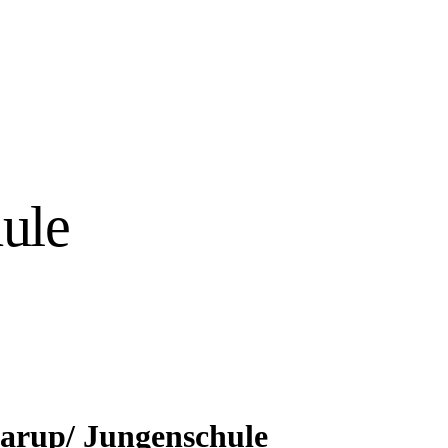
ule
 Darup/ Jungenschule