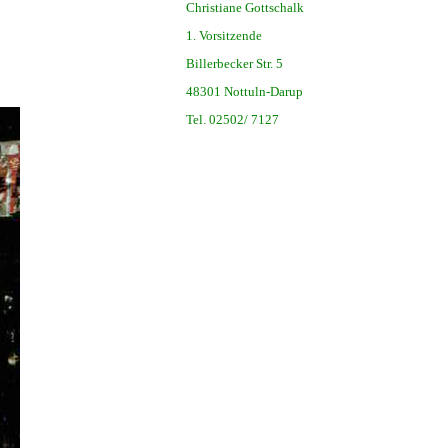
Christiane Gottschalk
1. Vorsitzende
Billerbecker Str. 5
48301 Nottuln-Darup
Tel. 02502/ 7127