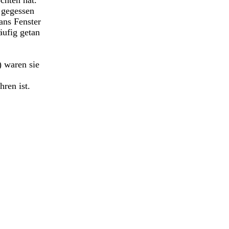
chten hat.
 gegessen
ans Fenster
äufig getan
) waren sie
ren ist.