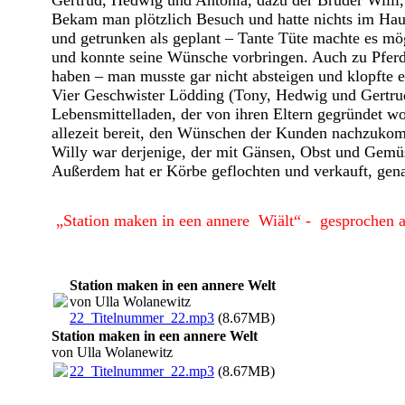
Gertrud, Hedwig und Antonia, dazu der Bruder Willi,
Bekam man plötzlich Besuch und hatte nichts im Hau
und getrunken als geplant – Tante Tüte machte es mö
und konnte seine Wünsche vorbringen. Auch zu Pferd 
haben – man musste gar nicht absteigen und klopfte e
Vier Geschwister Lödding (Tony, Hedwig und Gertrud
Lebensmittelladen, der von ihren Eltern gegründet wor
allezeit bereit, den Wünschen der Kunden nachzuk
Willy war derjenige, der mit Gänsen, Obst und Gemü
Außerdem hat er Körbe geflochten und verkauft, gen
„Station maken in een annere Wiält“ - gesprochen a
Station maken in een annere Welt
von Ulla Wolanewitz
22_Titelnummer_22.mp3
(8.67MB)
Station maken in een annere Welt
von Ulla Wolanewitz
22_Titelnummer_22.mp3
(8.67MB)