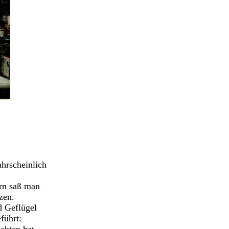
ahrscheinlich
ern saß man
zen.
d Geflügel
führt: