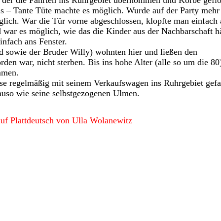
 der die Fahrten ins Ruhrgebiet übernommen und Körbe geflo
s – Tante Tüte machte es möglich. Wurde auf der Party mehr
glich. War die Tür vorne abgeschlossen, klopfte man einfach 
war es möglich, wie das die Kinder aus der Nachbarschaft h
infach ans Fenster.
 sowie der Bruder Willy) wohnten hier und ließen den
den war, nicht sterben. Bis ins hohe Alter (alle so um die 80
ommen.
se regelmäßig mit seinem Verkaufswagen ins Ruhrgebiet gefah
auso wie seine selbstgezogenen Ulmen.
uf Plattdeutsch von Ulla Wolanewitz