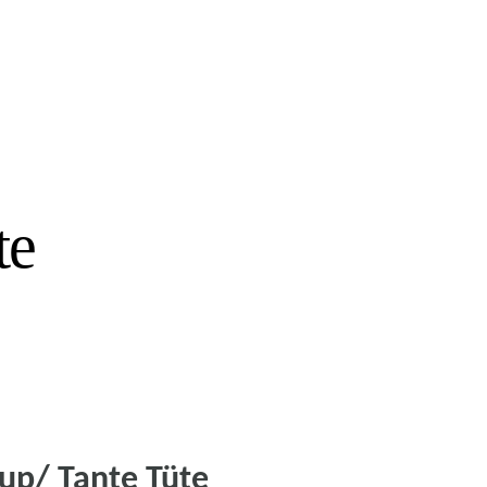
te
rup/ Tante Tüte