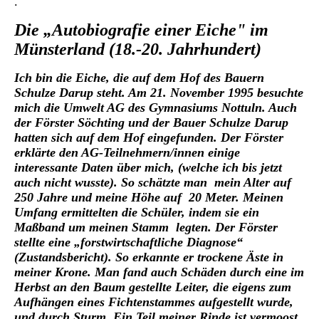
.
Die „Autobiografie einer Eiche" im
Münsterland (18.-20. Jahrhundert)
Ich bin die Eiche, die auf dem Hof des Bauern
Schulze Darup steht. Am 21. November 1995 besuchte
mich die Umwelt AG des Gymnasiums Nottuln. Auch
der Förster Söchting und der Bauer Schulze Darup
hatten sich auf dem Hof eingefunden. Der Förster
erklärte den AG-Teilnehmern/innen einige
interessante Daten über mich, (welche ich bis jetzt
auch nicht wusste). So schätzte man mein Alter auf
250 Jahre und meine Höhe auf 20 Meter. Meinen
Umfang ermittelten die Schüler, indem sie ein
Maßband um meinen Stamm legten. Der Förster
stellte eine „forstwirtschaftliche Diagnose“
(Zustandsbericht). So erkannte er trockene Äste in
meiner Krone. Man fand auch Schäden durch eine im
Herbst an den Baum gestellte Leiter, die eigens zum
Aufhängen eines Fichtenstammes aufgestellt wurde,
und durch Sturm. Ein Teil meiner Rinde ist vermoost,