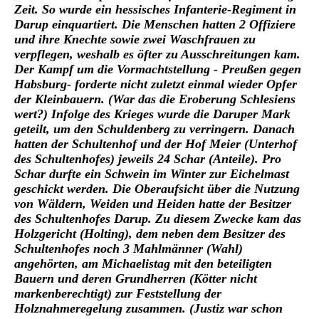
Zeit. So wurde ein hessisches Infanterie-Regiment in
Darup einquartiert. Die Menschen hatten 2 Offiziere
und ihre Knechte sowie zwei Waschfrauen zu
verpflegen, weshalb es öfter zu Ausschreitungen kam.
Der Kampf um die Vormachtstellung - Preußen gegen
Habsburg- forderte nicht zuletzt einmal wieder Opfer
der Kleinbauern. (War das die Eroberung Schlesiens
wert?) Infolge des Krieges wurde die Daruper Mark
geteilt, um den Schuldenberg zu verringern. Danach
hatten der Schultenhof und der Hof Meier (Unterhof
des Schultenhofes) jeweils 24 Schar (Anteile). Pro
Schar durfte ein Schwein im Winter zur Eichelmast
geschickt werden. Die Oberaufsicht über die Nutzung
von Wäldern, Weiden und Heiden hatte der Besitzer
des Schultenhofes Darup. Zu diesem Zwecke kam das
Holzgericht (Holting), dem neben dem Besitzer des
Schultenhofes noch 3 Mahlmänner (Wahl)
angehörten, am Michaelistag mit den beteiligten
Bauern und deren Grundherren (Kötter nicht
markenberechtigt) zur Feststellung der
Holznahmeregelung zusammen. (Justiz war schon