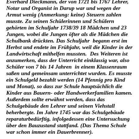
Everhard Dieckmann, der von 1721 bis 1767 Lehrer,
Notar und Organist in Darup war und wegen der
Armut wenig (Anmerkung: keine) Steuern zahlen
musste. Zu seinen Schülerinnen und Schülern
gehörten im Schuljahr 1738/39 18 Mädchen und 23
Jungen, wobei die Jungen öfter als die Mädchen die
Schulbank drückten. Das Schuljahr begann erst im
Herbst und endete im Frühjahr, weil die Kinder in der
Landwirtschaft mithelfen mussten. Des Weiteren ist
anzumerken, dass der Unterricht einklassig war, also
Schüler von 7 bis 14 Jahren in einem Klassenraum
saßen und gemeinsam unterrichtet wurden. Es musste
ein Schulgeld bezahlt werden (14 Pfennig pro Kind
und Monat), so dass zur Schule hauptsächlich die
Kinder aus Bauern- oder Handwerkerfamilien kamen.
Außerdem sollte erwähnt werden, dass das
Schulgebäude den Lehrer und seinen Viehstall
beherbergte. Im Jahre 1745 war das Schulgebäude
reparaturbedürftig, infolgedessen eine Untersuchung
über den Bauzustand stattfand. (Das Thema Schule
war schon immer ein Dauerbrenner).