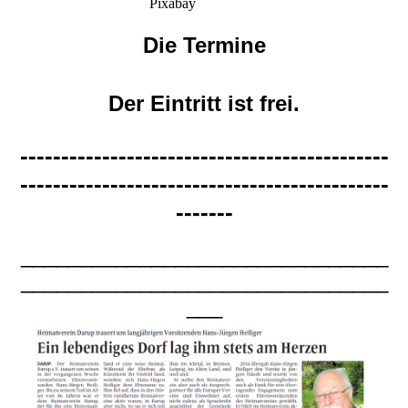
Pixabay
Die Termine
Der Eintritt ist frei.
---------------------------------------------
---------------------------------------------
-------
_______________________________
_______________________________
___